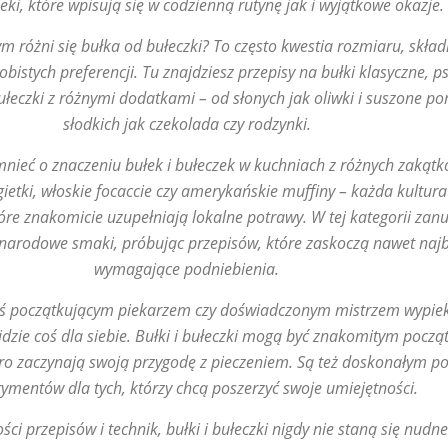
ki, które wpisują się w codzienną rutynę jak i wyjątkowe okazje.
m różni się bułka od bułeczki? To często kwestia rozmiaru, skład
obistych preferencji. Tu znajdziesz przepisy na bułki klasyczne, p
ułeczki z różnymi dodatkami – od słonych jak oliwki i suszone p
słodkich jak czekolada czy rodzynki.
nieć o znaczeniu bułek i bułeczek w kuchniach z różnych zakątk
gietki, włoskie focaccie czy amerykańskie muffiny – każda kultur
tóre znakomicie uzupełniają lokalne potrawy. W tej kategorii zan
ynarodowe smaki, próbując przepisów, które zaskoczą nawet najb
wymagające podniebienia.
teś początkującym piekarzem czy doświadczonym mistrzem wypiek
jdzie coś dla siebie. Bułki i bułeczki mogą być znakomitym począ
ero zaczynają swoją przygodę z pieczeniem. Są też doskonałym p
ymentów dla tych, którzy chcą poszerzyć swoje umiejętności.
ci przepisów i technik, bułki i bułeczki nigdy nie staną się nudn