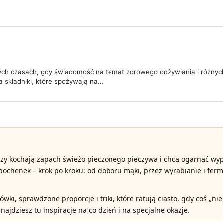
ych czasach, gdy świadomość na temat zdrowego odżywiania i różnych 
a składniki, które spożywają na…
órzy kochają zapach świeżo pieczonego pieczywa i chcą ogarnąć wypi
bochenek – krok po kroku: od doboru mąki, przez wyrabianie i ferm
wki, sprawdzone proporcje i triki, które ratują ciasto, gdy coś „nie 
znajdziesz tu inspiracje na co dzień i na specjalne okazje.