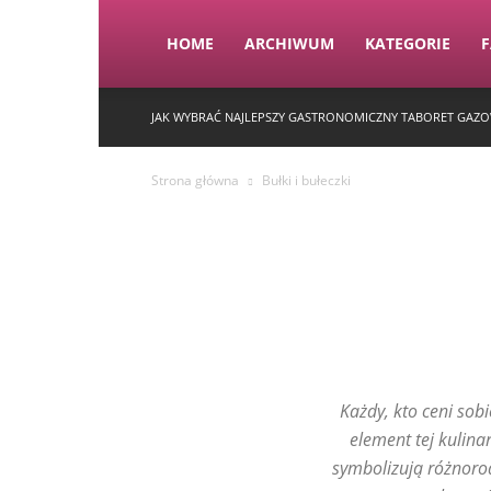
HOME
ARCHIWUM
KATEGORIE
JAK WYBRAĆ NAJLEPSZY GASTRONOMICZNY TABORET GAZ
Strona główna
Bułki i bułeczki
Każdy, kto ceni sobi
element tej kulinar
symbolizują różnorod