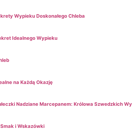
Sekrety Wypieku Doskonałego Chleba
Sekret Idealnego Wypieku
hleb
dealne na Każdą Okazję
ułeczki Nadziane Marcepanem: Królowa Szwedzkich W
, Smak i Wskazówki