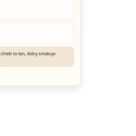
chleb to ten, który smakuje