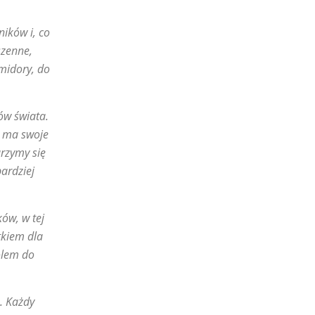
ników i, co
szenne,
omidory, do
ów świata.
a ma swoje
urzymy się
ardziej
ów, w tej
tkiem dla
olem do
e. Każdy