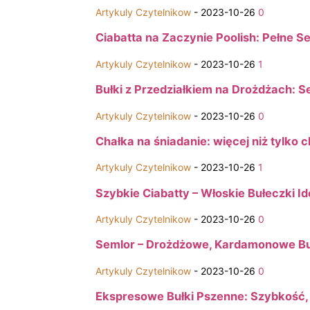
Artykuly Czytelnikow
-
2023-10-26
0
Ciabatta na Zaczynie Poolish: Pełne 
Artykuly Czytelnikow
-
2023-10-26
1
Bułki z Przedziałkiem na Drożdżach: 
Artykuly Czytelnikow
-
2023-10-26
0
Chałka na śniadanie: więcej niż tylko c
Artykuly Czytelnikow
-
2023-10-26
1
Szybkie Ciabatty – Włoskie Bułeczki I
Artykuly Czytelnikow
-
2023-10-26
0
Semlor – Drożdżowe, Kardamonowe B
Artykuly Czytelnikow
-
2023-10-26
0
Ekspresowe Bułki Pszenne: Szybkość