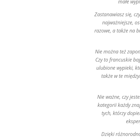
małe wypie
Zastanawiasz się, czy
najważniejsze, os
razowe, a także na b
Nie można też zapom
Czy to francuskie ba
ulubione wypieki, k
także w te międz
Nie ważne, czy jes
kategorii każdy zna
tych, którzy dopi
eksper
Dzięki różnorodnoś