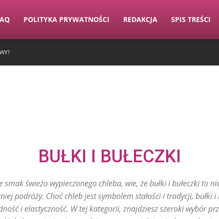
FAQ
POLITYKA PRYWATNOŚCI
REDAKCJA
SPIS TREŚCI
OWY?
BUŁKI I BUŁECZKI
e smak świeżo wypieczonego chleba, wie, że bułki i bułeczki to n
niej podróży. Choć chleb jest symbolem stałości i tradycji, bułki i
ność i elastyczność. W tej kategorii, znajdziesz szeroki wybór p