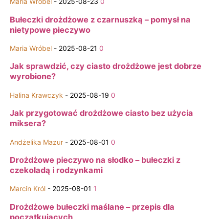
Maria Wróbel
-
2025-08-23
0
Bułeczki drożdżowe z czarnuszką – pomysł na
nietypowe pieczywo
Maria Wróbel
-
2025-08-21
0
Jak sprawdzić, czy ciasto drożdżowe jest dobrze
wyrobione?
Halina Krawczyk
-
2025-08-19
0
Jak przygotować drożdżowe ciasto bez użycia
miksera?
Andżelika Mazur
-
2025-08-01
0
Drożdżowe pieczywo na słodko – bułeczki z
czekoladą i rodzynkami
Marcin Król
-
2025-08-01
1
Drożdżowe bułeczki maślane – przepis dla
początkujących