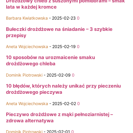
Drożdżowy chleb z suszonymi pomidorami – smak
lata w każdej kromce
Barbara Kwiatkowska
-
2025-02-23
0
Bułeczki drożdżowe na śniadanie – 3 szybkie
przepisy
Aneta Wojciechowska
-
2025-02-19
0
10 sposobów na urozmaicenie smaku
drożdżowego chleba
Dominik Piotrowski
-
2025-02-09
0
10 błędów, których należy unikać przy pieczeniu
drożdżowego pieczywa
Aneta Wojciechowska
-
2025-02-02
0
Pieczywo drożdżowe z mąki pełnoziarnistej –
zdrowa alternatywa
Dominik Piotrowski
-
2025-02-01
0