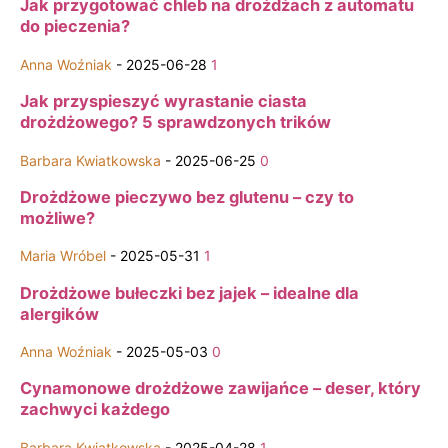
Jak przygotować chleb na drożdżach z automatu
do pieczenia?
Anna Woźniak
-
2025-06-28
1
Jak przyspieszyć wyrastanie ciasta
drożdżowego? 5 sprawdzonych trików
Barbara Kwiatkowska
-
2025-06-25
0
Drożdżowe pieczywo bez glutenu – czy to
możliwe?
Maria Wróbel
-
2025-05-31
1
Drożdżowe bułeczki bez jajek – idealne dla
alergików
Anna Woźniak
-
2025-05-03
0
Cynamonowe drożdżowe zawijańce – deser, który
zachwyci każdego
Barbara Kwiatkowska
-
2025-04-28
1