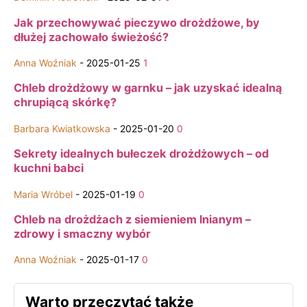
Jak przechowywać pieczywo drożdżowe, by
dłużej zachowało świeżość?
Anna Woźniak
-
2025-01-25
1
Chleb drożdżowy w garnku – jak uzyskać idealną
chrupiącą skórkę?
Barbara Kwiatkowska
-
2025-01-20
0
Sekrety idealnych bułeczek drożdżowych – od
kuchni babci
Maria Wróbel
-
2025-01-19
0
Chleb na drożdżach z siemieniem lnianym –
zdrowy i smaczny wybór
Anna Woźniak
-
2025-01-17
0
Warto przeczytać także