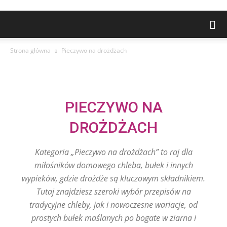
Strona główna
Pieczywo na drożdżach
PIECZYWO NA
DROŻDŻACH
Kategoria „Pieczywo na drożdżach” to raj dla
miłośników domowego chleba, bułek i innych
wypieków, gdzie drożdże są kluczowym składnikiem.
Tutaj znajdziesz szeroki wybór przepisów na
tradycyjne chleby, jak i nowoczesne wariacje, od
prostych bułek maślanych po bogate w ziarna i